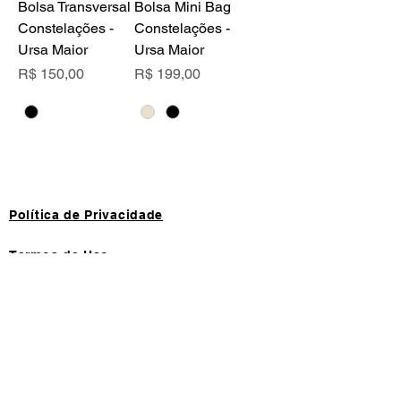
Bolsa Transversal
Bolsa Mini Bag
Constelações -
Constelações -
Ursa Maior
Ursa Maior
Preço
Preço
R$ 150,00
R$ 199,00
Política de Privacidade
Termos de Uso
Contato:
Trocas e Devoluções