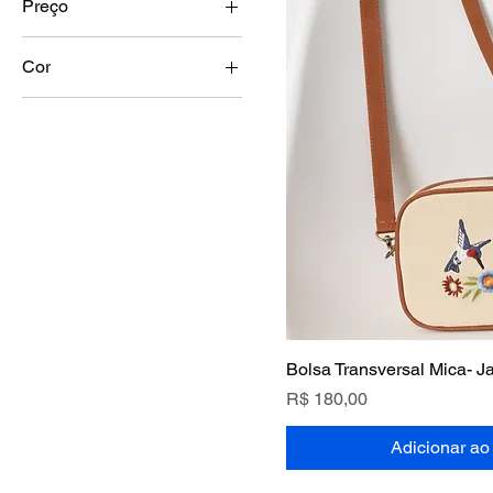
Preço
Cor
R$ 180
R$ 299
Bolsa Transversal Mica- J
Preço
R$ 180,00
Adicionar ao