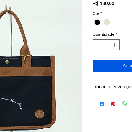
Preço
R$ 199,00
Cor
*
Quantidade
*
Adic
Trocas e Devoluçõ
Política de Troca
Prazo de 7 dias a co
mercadoria, é necessá
troca. A primeira tro
demais é dividido os
Email:
comercial.ley