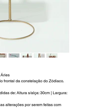
Política de Devoluçã
Prazo:
7 dias corridos, a pa
Justificativa:
Não é necessária qual
direito de arrependi
resolver o problema
Custos:
O consumidor não po
adicionais, como fre
O que fazer:
O consumidor deve in
 Áries
intenção de exercer 
devolver o produto 
 frontal da constelação do Zódiaco.
Reembolso
:
A loja online é obri
as de: Altura s/alça: 30cm | Largura:
produto, incluindo fr
s alterações por serem feitas com