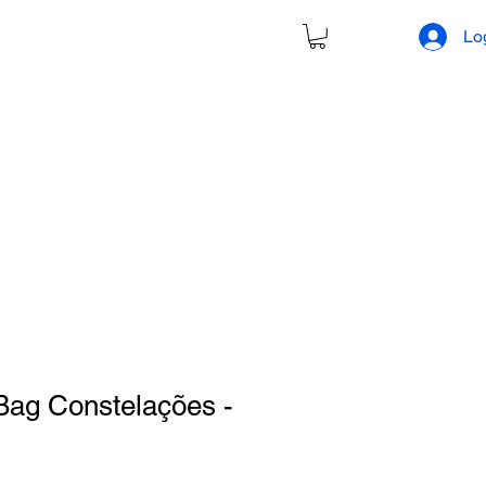
Lo
Bag Constelações -